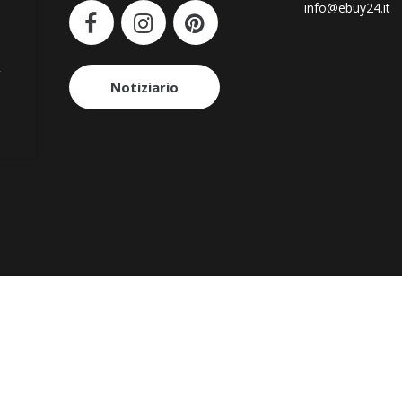
info@ebuy24.it
i
Notiziario