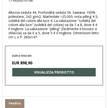
11-H000019198
Altezza seduta 44. Profondità seduta 56. Sawana: 100%
poliestere, 242 g/m2, Martindale >25.000, nota pilling 4-5,
solidità del colore alla luce 4. La valutazione "solidità del
colore alla luce" (solidità del colore) va da 1 a 8, dove 8 è
il migliore. La valutazione "pilling" (facilmente il tessuto si
sfilaccia) va da 0 a 5, dove 5 è il migliore. Dimensioni letto
cm L x P: 260x147.
EUR 2.592,00
EUR 898,90
VISUALIZZA PRODOTTO
Vendita