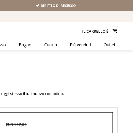
DIRITTO DI RECESSO
IL CARRELLO È
sso
Bagno
Cucina
Più venduti
Outlet
a oggi stesso il tuo nuovo
comodino
.
EUR 167,00