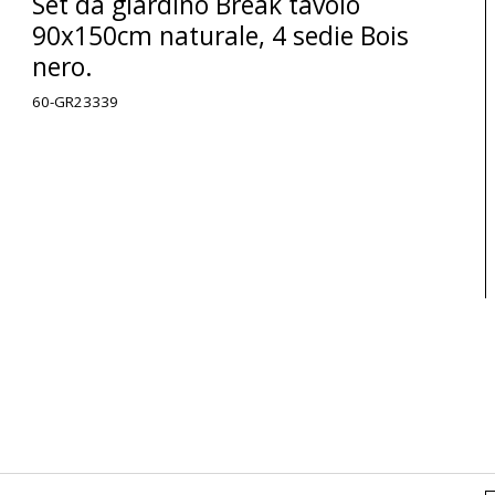
Set da giardino Break tavolo
90x150cm naturale, 4 sedie Bois
nero.
60-GR23339