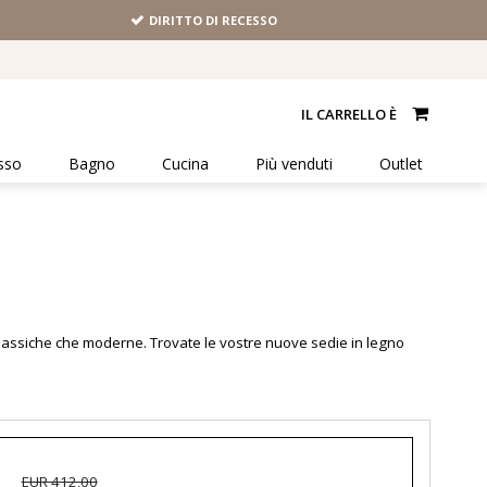
DIRITTO DI RECESSO
IL CARRELLO È
sso
Bagno
Cucina
Più venduti
Outlet
classiche che moderne. Trovate le vostre nuove sedie in legno
EUR 412,00