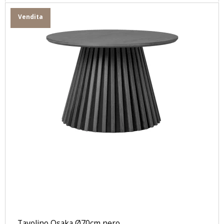
Vendita
Tavolino Osaka Ø70cm nero.