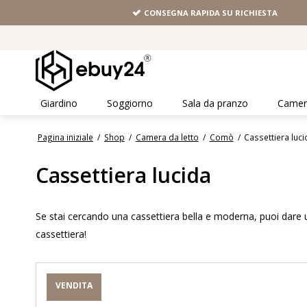
CONSEGNA RAPIDA SU RICHIESTA
Giardino
Soggiorno
Sala da pranzo
Camera
Pagina iniziale
/
Shop
/
Camera da letto
/
Comò
/
Cassettiera luc
Cassettiera lucida
Se stai cercando una cassettiera bella e moderna, puoi dare u
cassettiera!
VENDITA