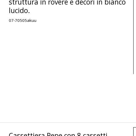
struttura in rovere e decori in bianco
lucido.
07-70505akuu
Cassettiera Pepe con 8 cassetti,