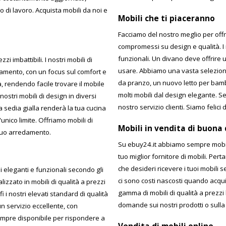
o di lavoro. Acquista mobili da noi e
Mobili che ti piaceranno
Facciamo del nostro meglio per offr
compromessi su design e qualità. I
funzionali. Un divano deve offrire
 imbattibili. I nostri mobili di
usare. Abbiamo una vasta selezione
amento, con un focus sul comfort e
da pranzo, un nuovo letto per bamb
 rendendo facile trovare il mobile
molti mobili dal design elegante. Se
ostri mobili di design in diversi
nostro servizio clienti. Siamo felici di
na sedia gialla renderà la tua cucina
unico limite. Offriamo mobili di
Mobili in vendita di buona 
l tuo arredamento.
Su ebuy24.it abbiamo sempre mobili 
tuo miglior fornitore di mobili. Per
che desideri ricevere i tuoi mobili
 eleganti e funzionali secondo gli
ci sono costi nascosti quando acqui
izzato in mobili di qualità a prezzi
gamma di mobili di qualità a prezzi 
 i nostri elevati standard di qualità
domande sui nostri prodotti o sulla 
 un servizio eccellente, con
 sempre disponibile per rispondere a