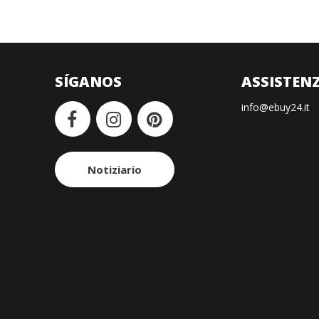
I
SÍGANOS
ASSISTENZ
info@ebuy24.it
i
Notiziario