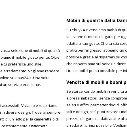
Mobili di qualità dalla Dan
Su ebuy24.it vendiamo mobili di qu
selezione di mobili eleganti per og
adatta al tuo gusto. Che tu stia c
pratici per l'ingresso, abbiamo ciò c
vasta selezione di mobili di qualità
possibile grazie al risparmio su cos
biamo il mobile giusto per te. Oltre
che risparmiamo sul servizio clien
 tu preferisca uno stile
i tuoi mobili il prima possibile per i
tile e arredamento. Vogliamo rendere
online su ebuy24.it. Una volta
Vendita di mobili a buoni p
 un servizio eccellente.
Se stai cercando mobili in vendita a
a prezzi imbattibili, senza comprom
salari e affitti, permettendoci di o
i accessibili. Viviamo e respiriamo
stili e design, così puoi trovare i mo
 in diversi design. Troverai sempre
prezzo, eleganti e adatti anche al 
tti di un letto per la cameretta o di
arredare il prima possibile. Vogliamo
ne costantemente aggiornato,