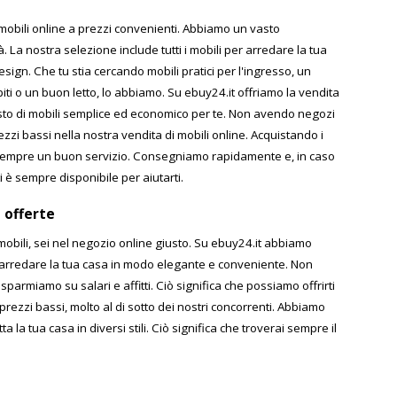
 mobili online a prezzi convenienti. Abbiamo un vasto
à. La nostra selezione include tutti i mobili per arredare la tua
sign. Che tu stia cercando mobili pratici per l'ingresso, un
iti o un buon letto, lo abbiamo. Su ebuy24.it offriamo la vendita
isto di mobili semplice ed economico per te. Non avendo negozi
zzi bassi nella nostra vendita di mobili online. Acquistando i
ai sempre un buon servizio. Consegniamo rapidamente e, in caso
i è sempre disponibile per aiutarti.
 offerte
obili, sei nel negozio online giusto. Su ebuy24.it abbiamo
i arredare la tua casa in modo elegante e conveniente. Non
parmiamo su salari e affitti. Ciò significa che possiamo offrirti
rezzi bassi, molto al di sotto dei nostri concorrenti. Abbiamo
la tua casa in diversi stili. Ciò significa che troverai sempre il