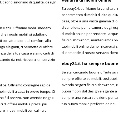
Vendita di mobili online
4.it sono sinonimo di qualità, design
Su ebuy24.it offriamo la vendita di
assortimento di mobili di alta qualit
casa, oltre a una vasta gamma di de
divano letto per la camera degli osp
n e stili. Offriamo mobili moderni
di mobili online per rendere l'acqu
he i nostri mobili si adattano
fisici o showroom, manteniamo i pre
i con attenzione al comfort, alla
tuoi mobili online da noi, ricever
n eleganti, ci permette di offrire
di domande, il nostro servizio client
nza della tua casa e siamo certi di
stando da noi, riceverai un servizio
ebuy24.it ha sempre buone
Se stai cercando buone offerte su m
sempre offerte su mobili, così puo
avendo negozi fisici o showroom, ris
mplice. Offriamo consegne rapide.
buoni mobili dal design elegante a p
tuoi mobili a casa in breve tempo. Ci
sempre una vasta selezione per tutta 
enti è il prezzo. Non avendo negozi
tuo nuovo mobile preferito da noi.
i di offrire mobili a prezzi più
are i nostri mobili con calma e