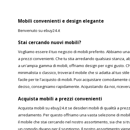
Mobili convenienti e design elegante
Benvenuto su ebuy24.it
Stai cercando nuovi mobili?
Vogliamo essere il tuo negozio di mobili preferito. Abbiamo una 
a prezzi convenienti. Che tu stia arredando qualsiasi stanza, ab
a un'ampia gamma di mobili, offriamo design per ogni gusto. Che
minimalista o classico, troverai il mobile che si adatta al tuo s
facile per te l'acquisto di mobili. Puoi acquistare comodamente 
deciso, consegniamo rapidamente. Acquistando da noi, riceverai
Acquista mobili a prezzi convenienti
Acquista mobili su ebuy24.it se desideri mobili di qualità a prezz
arredamento. Per questo offriamo una vasta selezione di mobili
il mobile che stai cercando nel nostro assortimento, sia che si tra
un comodo divano per il soggiorno. Il nostro assortimento vie