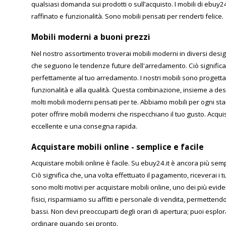
qualsiasi domanda sui prodotti o sull’acquisto. I mobili di ebuy2
raffinato e funzionalità. Sono mobili pensati per renderti felice.
Mobili moderni a buoni prezzi
Nel nostro assortimento troverai mobili moderni in diversi desig
che seguono le tendenze future dell'arredamento. Ciò significa c
perfettamente al tuo arredamento. I nostri mobili sono progettat
funzionalità e alla qualità. Questa combinazione, insieme a desig
molti mobili moderni pensati per te. Abbiamo mobili per ogni sta
poter offrire mobili moderni che rispecchiano il tuo gusto. Acqui
eccellente e una consegna rapida.
Acquistare mobili online - semplice e facile
Acquistare mobili online è facile. Su ebuy24.it è ancora più se
Ciò significa che, una volta effettuato il pagamento, riceverai i 
sono molti motivi per acquistare mobili online, uno dei più evid
fisici, risparmiamo su affitti e personale di vendita, permettendoc
bassi. Non devi preoccuparti degli orari di apertura; puoi esplor
ordinare quando sei pronto.