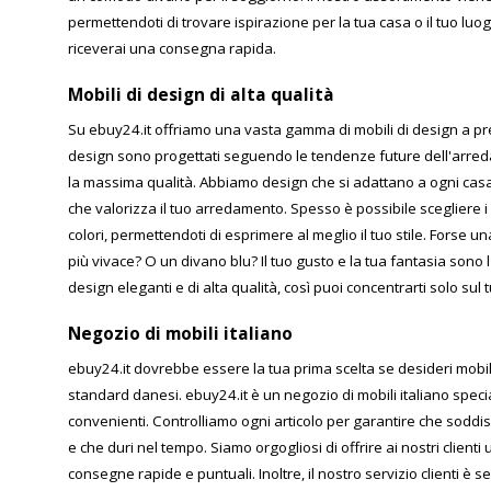
permettendoti di trovare ispirazione per la tua casa o il tuo luog
riceverai una consegna rapida.
Mobili di design di alta qualità
Su ebuy24.it offriamo una vasta gamma di mobili di design a prezzi
design sono progettati seguendo le tendenze future dell'arred
la massima qualità. Abbiamo design che si adattano a ogni casa,
che valorizza il tuo arredamento. Spesso è possibile scegliere i n
colori, permettendoti di esprimere al meglio il tuo stile. Forse u
più vivace? O un divano blu? Il tuo gusto e la tua fantasia sono l'
design eleganti e di alta qualità, così puoi concentrarti solo su
Negozio di mobili italiano
ebuy24.it dovrebbe essere la tua prima scelta se desideri mobili
standard danesi. ebuy24.it è un negozio di mobili italiano special
convenienti. Controlliamo ogni articolo per garantire che soddisfi
e che duri nel tempo. Siamo orgogliosi di offrire ai nostri clienti
consegne rapide e puntuali. Inoltre, il nostro servizio clienti è