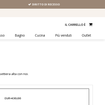
DIRITTO DI RECESSO
IL CARRELLO È
sso
Bagno
Cucina
Più venduti
Outlet
settiera alta con noi.
EUR 430,00