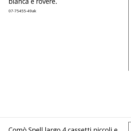
bianca e rovere.
07-75455-49ak
Comò Spell largo 4 cassetti piccoli e