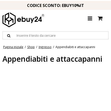
CODICE SCONTO: EBUY10%IT
Pagina iniziale
/
Shop
/
Ingresso
/
Appendiabiti e attaccapanni
Appendiabiti e attaccapanni
Servi muti e attaccapanni
Immagina di rientrare in casa dopo una lunga giornata e di non avere
un posto dove appendere la giacca. Questo problema può essere
evitato con un montavivande o un attaccapanni. Su ebuy24 troverai
un'ampia scelta a prezzi convenienti. Scegli quello più adatto al tuo
ingresso. Contattaci al numero 74 53 22 38 per qualsiasi domanda.