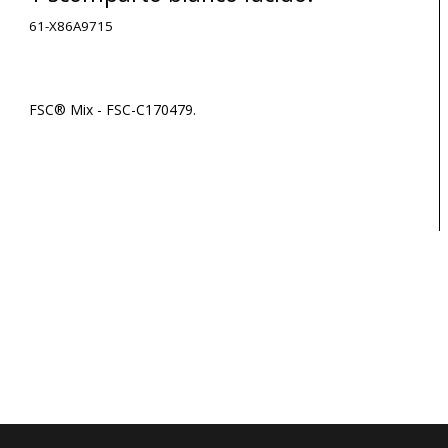
61-X86A9715
FSC® Mix - FSC-C170479.