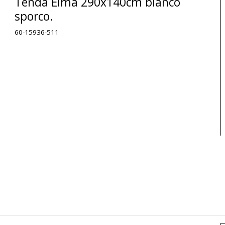
Tenda Elma 290x140cm bianco
sporco.
60-15936-511