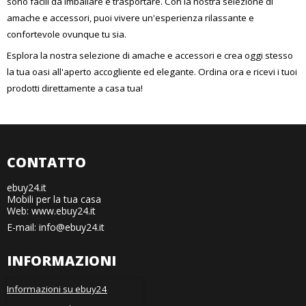
sono facili da imballare e trasportare. Con la nostra selezione di
amache e accessori, puoi vivere un'esperienza rilassante e
confortevole ovunque tu sia.
Esplora la nostra selezione di amache e accessori e crea oggi stesso
la tua oasi all'aperto accogliente ed elegante. Ordina ora e ricevi i tuoi
prodotti direttamente a casa tua!
CONTATTO
ebuy24.it
Mobili per la tua casa
Web: www.ebuy24.it
E-mail
:
info@ebuy24.it
INFORMAZIONI
Informazioni su ebuy24