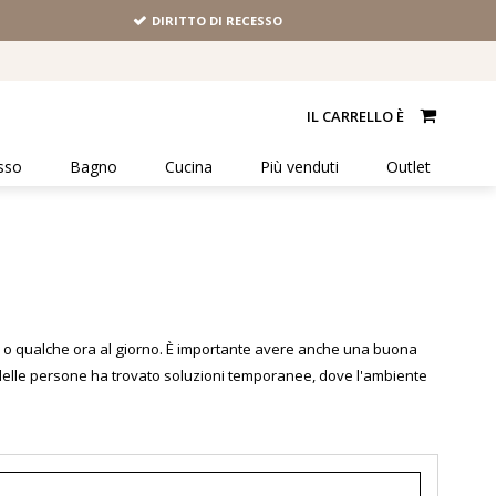
DIRITTO DI RECESSO
IL CARRELLO È
sso
Bagno
Cucina
Più venduti
Outlet
na o qualche ora al giorno. È importante avere anche una buona
te delle persone ha trovato soluzioni temporanee, dove l'ambiente