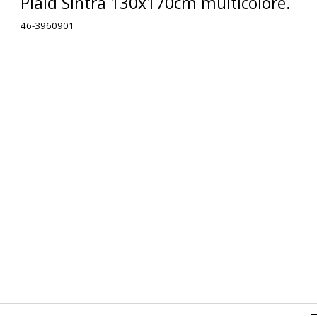
Plaid Sintra 130x170cm multicolore.
46-3960901